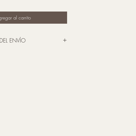
regar al carrito
DEL ENVÍO
ago, recibirás un correo 
so adquirido.
orrectamente tu dirección electrónica.