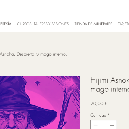
BRESÍA
CURSOS, TALLERES Y SESIONES
TIENDA DE MINERALES
TARJE
 Asnoka. Despierta tu mago interno.
Hijimi Asnok
mago intern
Precio
20,00 €
Cantidad
*