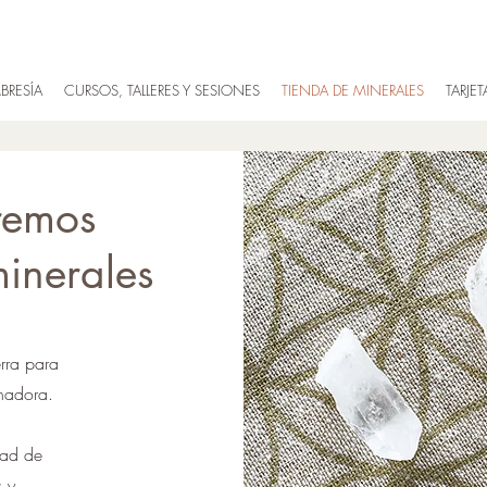
BRESÍA
CURSOS, TALLERES Y SESIONES
TIENDA DE MINERALES
TARJE
remos
minerales
erra para
anadora.
dad de
 y