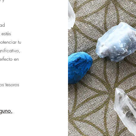
dad
 estés
otenciar tu
nificativo,
erfecto en
os tesoros
lguno,